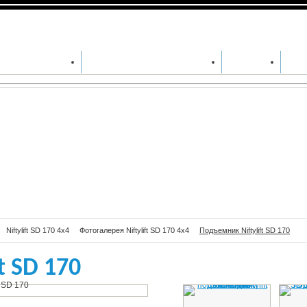
мник Niftylift SD 170
ДА СПЕЦТЕХНИКИ
СЕРВИСНОЕ ОБСЛУЖИВАНИЕ
ЗАПЧАСТИ
СПЕ
Niftylift SD 170 4x4
Фотогалерея Niftylift SD 170 4x4
Подъемник Niftylift SD 170
t SD 170