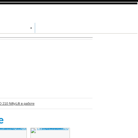
+7 (812) 640-
9567
ЦПРЕДЛОЖЕНИЯ
КОНТАКТЫ
210 NiftyLift в работе
е