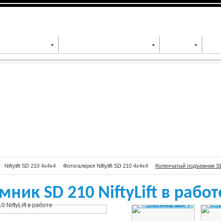
чатый подъемник SD 210 NiftyLift в
те
ДА СПЕЦТЕХНИКИ
СЕРВИСНОЕ ОБСЛУЖИВАНИЕ
ЗАПЧАСТИ
СПЕ
Niftylift SD 210 4x4x4
Фотогалерея Niftylift SD 210 4x4x4
Коленчатый подъемник SD 
ик SD 210 NiftyLift в работ