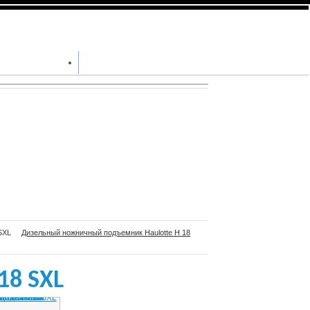
+7 (812) 640-
e H 18
9567
ЦПРЕДЛОЖЕНИЯ
КОНТАКТЫ
SXL
Дизельный ножничный подъемник Haulotte H 18
18 SXL