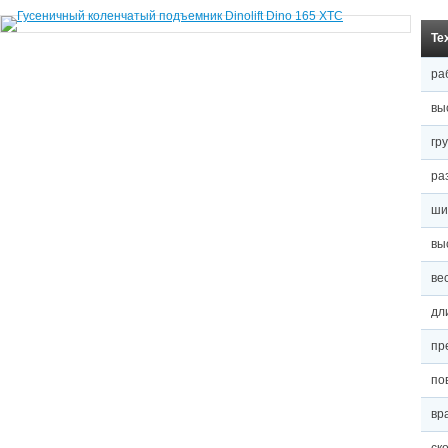
Те
ра
вы
гр
ра
ши
вы
вес
дл
пр
по
вр