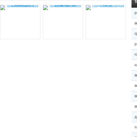
Т
р
в
г
р
г
ш
в
в
в
в
д
п