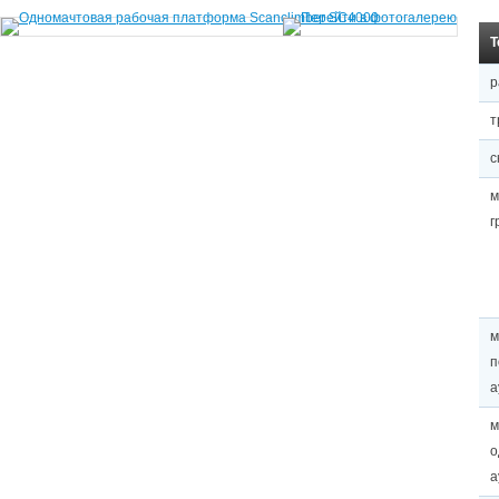
Т
р
т
c
м
г
м
п
а
м
о
а