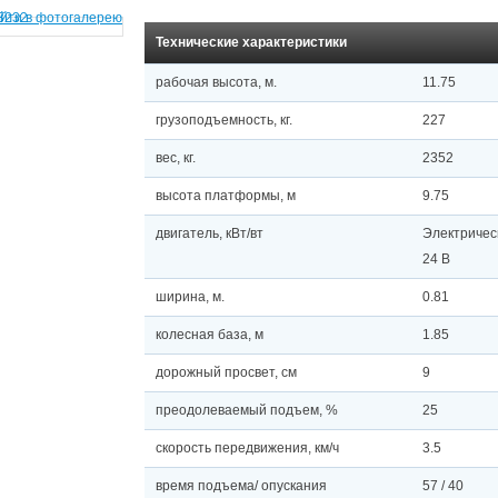
Технические характеристики
рабочая высота, м.
11.75
грузоподъемность, кг.
227
вес, кг.
2352
высота платформы, м
9.75
двигатель, кВт/вт
Электричес
24 В
ширина, м.
0.81
колесная база, м
1.85
дорожный просвет, см
9
преодолеваемый подъем, %
25
скорость передвижения, км/ч
3.5
время подъема/ опускания
57 / 40