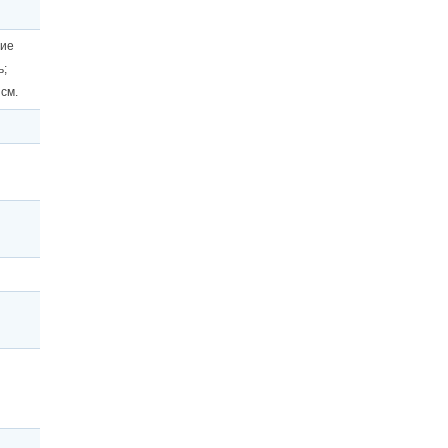
щие
ь;
 см.