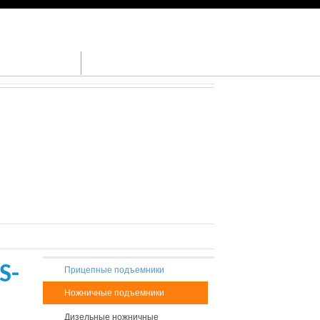
+7 (812) 640-9567
ЦПРЕДЛОЖЕНИЯ
КОНТАКТЫ
S-
Прицепные подъемники
Ножничные подъемники
Дизельные ножничные