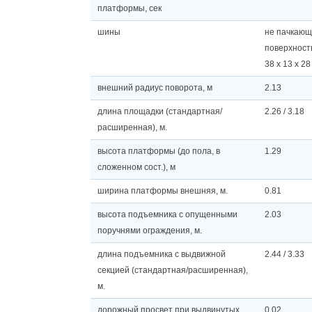
платформы, сек
шины
не пачкаю
поверхност
38 x 13 x 28
внешний радиус поворота, м
2.13
длина площадки (стандартная/
2.26 / 3.18
расширенная), м.
высота платформы (до пола, в
1.29
сложенном сост.), м
ширина платформы внешняя, м.
0.81
высота подъемника с опущенными
2.03
поручнями ограждения, м.
длина подъемника с выдвижной
2.44 / 3.33
секцией (стандартная/расширенная),
м.
дорожный просвет при выдвинутых
0.02