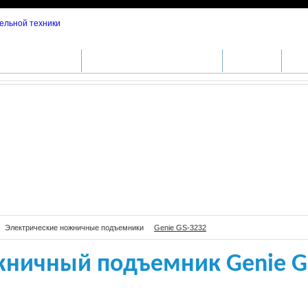
кий ножничный подъемник Genie GS-3232
ДА СПЕЦТЕХНИКИ
СЕРВИСНОЕ ОБСЛУЖИВАНИЕ
ЗАПЧАСТИ
СПЕ
Электрические ножничные подъемники
Genie GS-3232
жничный подъемник Genie G