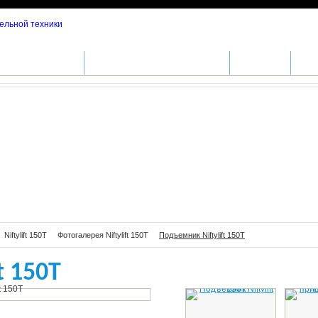
ftylift 150Т
ДА СПЕЦТЕХНИКИ
СЕРВИСНОЕ ОБСЛУЖИВАНИЕ
ЗАПЧАСТИ
СПЕ
Niftylift 150Т
Фотогалерея Niftylift 150Т
Подъемник Niftylift 150Т
t 150Т