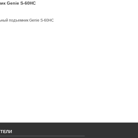
ик Genie S-60HC
льный подъемник Genie S-60HC
ТЕЛИ