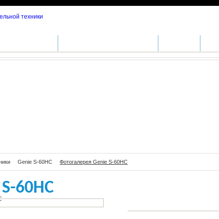
я Genie S-60HC
ДА СПЕЦТЕХНИКИ
СЕРВИСНОЕ ОБСЛУЖИВАНИЕ
ЗАПЧАСТИ
СПЕ
ники
Genie S-60HC
Фотогалерея Genie S-60HC
 S-60HC