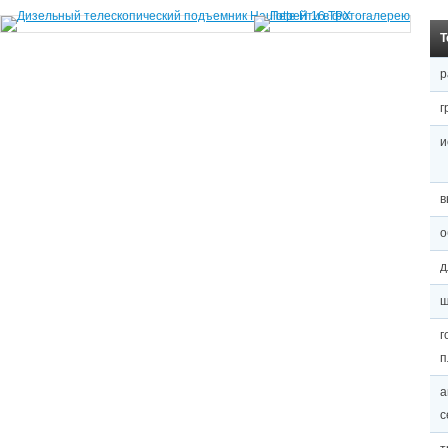
Т
р
г
и
в
о
д
ш
г
п
а
с