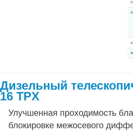
п
о
к
Дизельный телескопич
16 TPX
Улучшенная проходимость бла
блокировке межосевого диффер